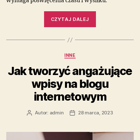
wymaga poświęcenia czasu i wysiłku.
„Sztuka
CZYTAJ DALEJ
pisania
na
blogu
–
Kategorie
INNE
jak
ją
Jak tworzyć angażujące
opanować”
wpisy na blogu
internetowym
Autor:
admin
28 marca, 2023
Autor
Data
wpisu
wpisu