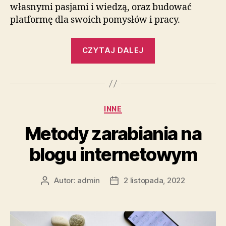
własnymi pasjami i wiedzą, oraz budować
platformę dla swoich pomysłów i pracy.
„Prowadzenie
CZYTAJ DALEJ
bloga
internetowego
–
czy
Kategorie
INNE
jest
czasochłonne?”
Metody zarabiania na
blogu internetowym
Autor:
admin
2 listopada, 2022
Autor
Data
wpisu
wpisu