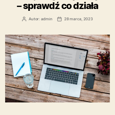
– sprawdź co działa
artykułami”
Autor:
admin
28 marca, 2023
Autor
Data
wpisu
wpisu