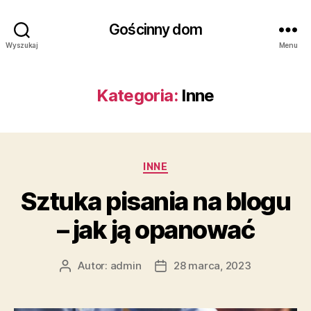
Gościnny dom
Wyszukaj
Menu
Kategoria:
Inne
Kategorie
INNE
Sztuka pisania na blogu
– jak ją opanować
Autor:
admin
28 marca, 2023
Autor
Data
wpisu
wpisu