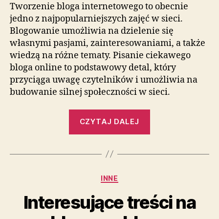
Tworzenie bloga internetowego to obecnie
jedno z najpopularniejszych zajęć w sieci.
Blogowanie umożliwia na dzielenie się
własnymi pasjami, zainteresowaniami, a także
wiedzą na różne tematy. Pisanie ciekawego
bloga online to podstawowy detal, który
przyciąga uwagę czytelników i umożliwia na
budowanie silnej społeczności w sieci.
„Rozwój
CZYTAJ DALEJ
bloga
w
praktyce
–
Kategorie
INNE
sprawdź
co
Interesujące treści na
działa”