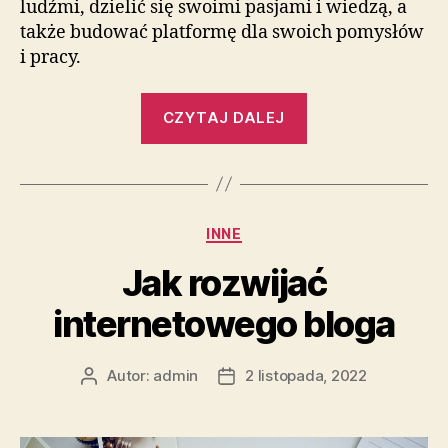
ludźmi, dzielić się swoimi pasjami i wiedzą, a
także budować platformę dla swoich pomysłów
i pracy.
„Metody
CZYTAJ DALEJ
zarabiania
na
blogu
internetowym”
Kategorie
INNE
Jak rozwijać
internetowego bloga
Autor:
admin
2 listopada, 2022
Autor
Data
wpisu
wpisu