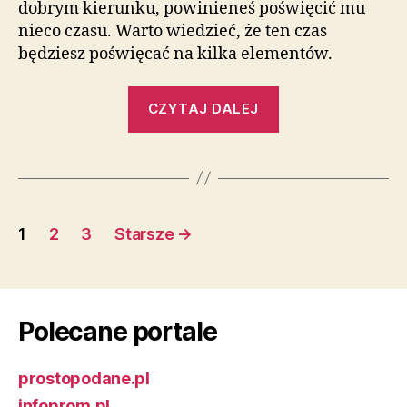
dobrym kierunku, powinieneś poświęcić mu
nieco czasu. Warto wiedzieć, że ten czas
będziesz poświęcać na kilka elementów.
„Jak
CZYTAJ DALEJ
rozwijać
internetowego
bloga”
Nawigacja
1
2
3
Starsze
→
po
wpisach
Polecane portale
prostopodane.pl
infoprom.pl