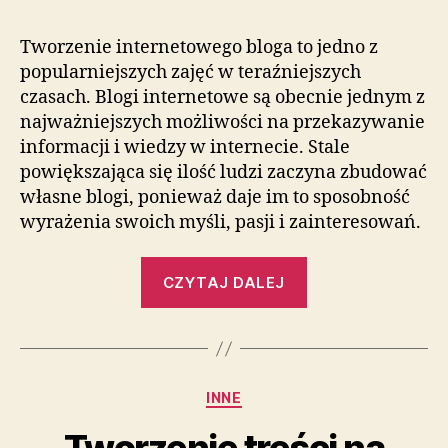
Tworzenie internetowego bloga to jedno z
popularniejszych zajęć w teraźniejszych
czasach. Blogi internetowe są obecnie jednym z
najważniejszych możliwości na przekazywanie
informacji i wiedzy w internecie. Stale
powiększająca się ilość ludzi zaczyna zbudować
własne blogi, ponieważ daje im to sposobność
wyrażenia swoich myśli, pasji i zainteresowań.
„Interesujące
CZYTAJ DALEJ
treści
na
blogu
na
Kategorie
INNE
blogu
internetowym”
Tworzenie treści na