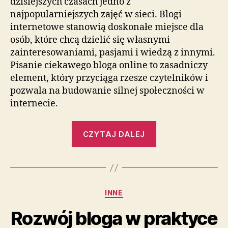
dzisiejszych czasach jedno z
najpopularniejszych zajęć w sieci. Blogi
internetowe stanowią doskonałe miejsce dla
osób, które chcą dzielić się własnymi
zainteresowaniami, pasjami i wiedzą z innymi.
Pisanie ciekawego bloga online to zasadniczy
element, który przyciąga rzesze czytelników i
pozwala na budowanie silnej społeczności w
internecie.
„Jak
CZYTAJ DALEJ
rozwijać
swój
blog
z
Kategorie
INNE
pasją
i
Rozwój bloga w praktyce
ciekawymi