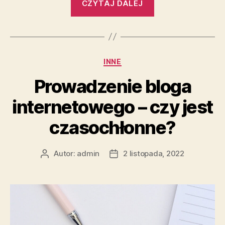
CZYTAJ DALEJ
bloga
internetowego
–
5
Kategorie
INNE
korzyści”
Prowadzenie bloga
internetowego – czy jest
czasochłonne?
Autor:
admin
2 listopada, 2022
Autor
Data
wpisu
wpisu