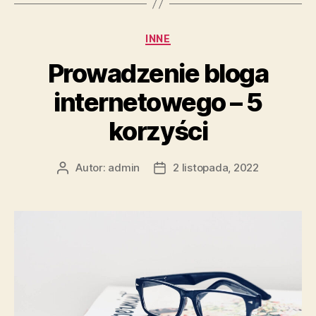
bloga
–
Kategorie
INNE
jak
pisać
Prowadzenie bloga
ciekawe
internetowego – 5
artykuły?”
korzyści
Autor:
admin
2 listopada, 2022
Autor
Data
wpisu
wpisu