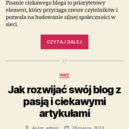
Pisanie ciekawego bloga to priorytetowy
element, który przyciąga rzesze czytelników i
pozwala na budowanie silnej społeczności w
sieci.
„Jak
CZYTAJ DALEJ
tworzyć
angażujące
wpisy
na
Kategorie
INNE
blogu
internetowym”
Jak rozwijać swój blog z
pasją i ciekawymi
artykułami
Autor:
admin
28 marca, 2023
Autor
Data